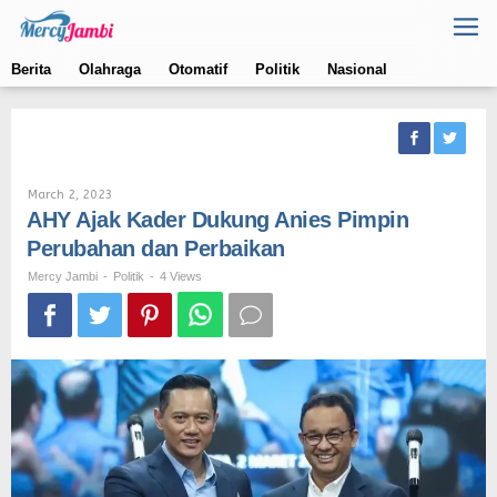
Skip
to
content
Berita
Olahraga
Otomatif
Politik
Nasional
By
March 2, 2023
Mercy
AHY Ajak Kader Dukung Anies Pimpin
Jambi
Perubahan dan Perbaikan
Mercy Jambi
-
Politik
-
4 Views