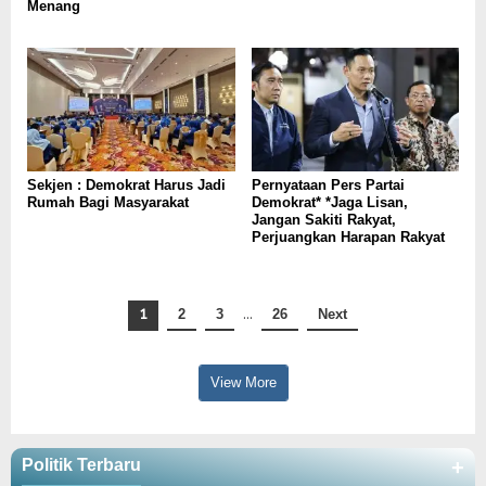
Menang
Sekjen : Demokrat Harus Jadi
Pernyataan Pers Partai
Rumah Bagi Masyarakat
Demokrat* *Jaga Lisan,
Jangan Sakiti Rakyat,
Perjuangkan Harapan Rakyat
1
2
3
…
26
Next
View More
Politik Terbaru
+