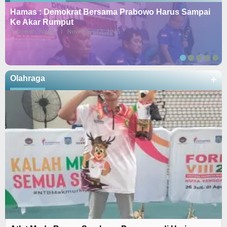
Hamas : Demokrat Bersama Prabowo Harus Sampai
Ke Akar Rumput
In Daerah, Politik
|
November 12, 2025
Olahraga
+