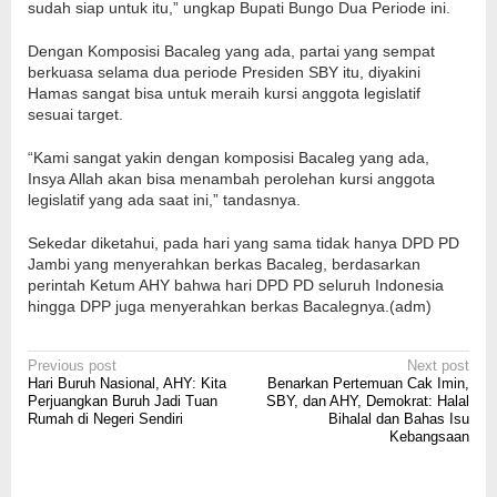
sudah siap untuk itu,” ungkap Bupati Bungo Dua Periode ini.
Dengan Komposisi Bacaleg yang ada, partai yang sempat
berkuasa selama dua periode Presiden SBY itu, diyakini
Hamas sangat bisa untuk meraih kursi anggota legislatif
sesuai target.
“Kami sangat yakin dengan komposisi Bacaleg yang ada,
Insya Allah akan bisa menambah perolehan kursi anggota
legislatif yang ada saat ini,” tandasnya.
Sekedar diketahui, pada hari yang sama tidak hanya DPD PD
Jambi yang menyerahkan berkas Bacaleg, berdasarkan
perintah Ketum AHY bahwa hari DPD PD seluruh Indonesia
hingga DPP juga menyerahkan berkas Bacalegnya.(adm)
Post
Previous post
Next post
Hari Buruh Nasional, AHY: Kita
Benarkan Pertemuan Cak Imin,
navigation
Perjuangkan Buruh Jadi Tuan
SBY, dan AHY, Demokrat: Halal
Rumah di Negeri Sendiri
Bihalal dan Bahas Isu
Kebangsaan