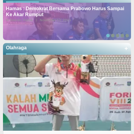
Hamas : Demokrat Bersama Prabowo Harus Sampai
Ke Akar Rumput
In Daerah, Politik
|
November 12, 2025
Olahraga
+