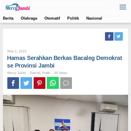
Skip
to
content
Berita
Olahraga
Otomatif
Politik
Nasional
By
May 2, 2023
Mercy
Hamas Serahkan Berkas Bacaleg Demokrat
Jambi
se Provinsi Jambi
Mercy Jambi
-
Daerah
,
Politik
-
85 Views