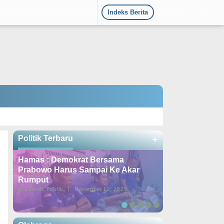
Indeks Berita
Politik Terbaru
+
Hamas : Demokrat Bersama
DPD Demokrat
Prabowo Harus Sampai Ke Akar
Konsolidasi k
Rumput
Dipimpin Lang
In Daerah, Politik
|
November 12, 2025
In Berita, Daerah, Poli