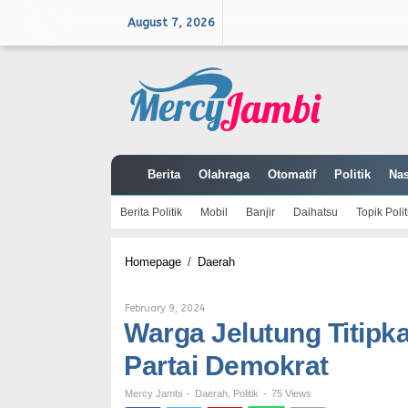
Skip
to
August 7, 2026
content
Berita
Olahraga
Otomatif
Politik
Nas
Berita Politik
Mobil
Banjir
Daihatsu
Topik Polit
Warga
Homepage
/
Daerah
Jelutung
Titipkan
Harapan
By
February 9, 2024
Besar
Mercy
Warga Jelutung Titipk
Melalui
Jambi
Caleg
Partai Demokrat
Partai
Demokrat
Mercy Jambi
-
Daerah
,
Politik
-
75 Views