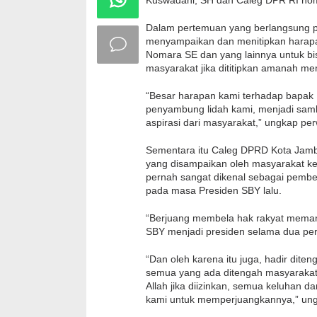
Kuswadani, SH dan Caleg DPR RI nomo
Dalam pertemuan yang berlangsung pe
menyampaikan dan menitipkan harap
Nomara SE dan yang lainnya untuk bi
masyarakat jika dititipkan amanah m
“Besar harapan kami terhadap bapak 
penyambung lidah kami, menjadi sa
aspirasi dari masyarakat,” ungkap pe
Sementara itu Caleg DPRD Kota Jamb
yang disampaikan oleh masyarakat k
pernah sangat dikenal sebagai pembe
pada masa Presiden SBY lalu.
“Berjuang membela hak rakyat memang
SBY menjadi presiden selama dua peri
“Dan oleh karena itu juga, hadir di
semua yang ada ditengah masyarakat 
Allah jika diizinkan, semua keluhan d
kami untuk memperjuangkannya,” ung