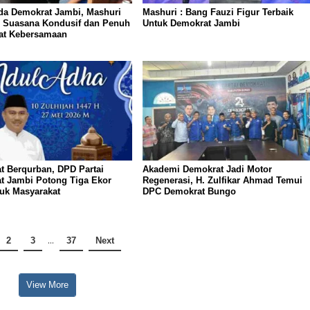
da Demokrat Jambi, Mashuri
Mashuri : Bang Fauzi Figur Terbaik
n Suasana Kondusif dan Penuh
Untuk Demokrat Jambi
t Kebersamaan
t Berqurban, DPD Partai
Akademi Demokrat Jadi Motor
t Jambi Potong Tiga Ekor
Regenerasi, H. Zulfikar Ahmad Temui
tuk Masyarakat
DPC Demokrat Bungo
2
3
…
37
Next
View More