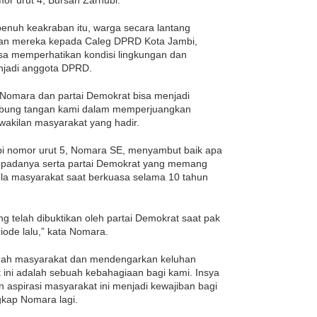
r urut 4, Bursah Zarnubi.
nuh keakraban itu, warga secara lantang
an mereka kepada Caleg DPRD Kota Jambi,
sa memperhatikan kondisi lingkungan dan
enjadi anggota DPRD.
Nomara dan partai Demokrat bisa menjadi
mbung tangan kami dalam memperjuangkan
rwakilan masyarakat yang hadir.
i nomor urut 5, Nomara SE, menyambut baik apa
epadanya serta partai Demokrat yang memang
la masyarakat saat berkuasa selama 10 tahun
 telah dibuktikan oleh partai Demokrat saat pak
ode lalu,” kata Nomara.
tengah masyarakat dan mendengarkan keluhan
ini adalah sebuah kebahagiaan bagi kami. Insya
an aspirasi masyarakat ini menjadi kewajiban bagi
kap Nomara lagi.