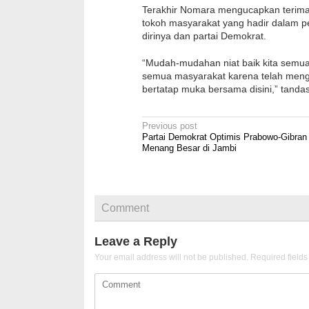
Terakhir Nomara mengucapkan terima
tokoh masyarakat yang hadir dalam p
dirinya dan partai Demokrat.
“Mudah-mudahan niat baik kita semua 
semua masyarakat karena telah meng
bertatap muka bersama disini,” tand
Post
Previous post
Partai Demokrat Optimis Prabowo-Gibran
navigation
Menang Besar di Jambi
Comment
Leave a Reply
Your email address will not be published.
Required field