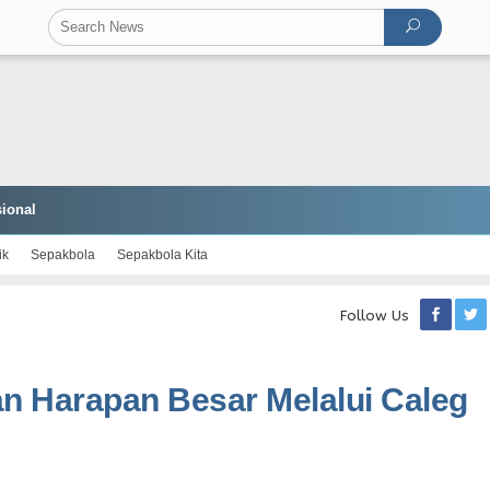
ional
ik
Sepakbola
Sepakbola Kita
Follow Us
an Harapan Besar Melalui Caleg