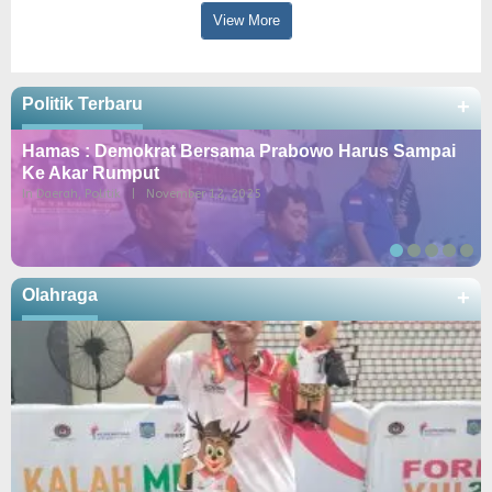
View More
Politik Terbaru
+
Hamas : Demokrat Bersama Prabowo Harus Sampai
Ke Akar Rumput
In Daerah, Politik
|
November 12, 2025
Olahraga
+