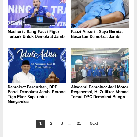
Mashuri : Bang Fauzi Figur
Fauzi Ansori : Saya Berniat
Terbaik Untuk Demokrat Jambi
Besarkan Demokrat Jambi
Demokrat Berqurban, DPD
Akademi Demokrat Jadi Motor
Partai Demokrat Jambi Potong
Regenerasi, H. Zulfikar Ahmad
Tiga Ekor Sapi untuk
Temui DPC Demokrat Bungo
Masyarakat
1
2
3
…
21
Next