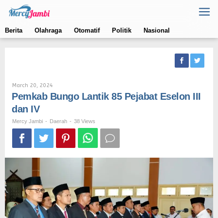
Skip
to
content
Berita
Olahraga
Otomatif
Politik
Nasional
By
March 20, 2024
Mercy
Pemkab Bungo Lantik 85 Pejabat Eselon III
Jambi
dan IV
Mercy Jambi
-
Daerah
-
38 Views