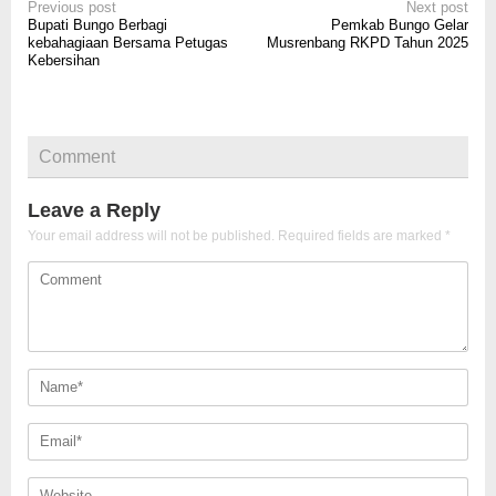
Post
Previous post
Next post
Bupati Bungo Berbagi
Pemkab Bungo Gelar
navigation
kebahagiaan Bersama Petugas
Musrenbang RKPD Tahun 2025
Kebersihan
Comment
Leave a Reply
Your email address will not be published.
Required fields are marked
*