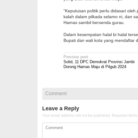
“Keputusan politik perlu didasari ol
kalah dalam pilkada selamo ni, dan 
Hamas sambil bersenda gurau.
Dalam kesempatan halal bi halal terse
Bupati dan wali kota yang mendaftar d
Post
Previous post
Solid, 11 DPC Demokrat Provinsi Jambi
navigation
Dorong Hamas Maju di Pilgub 2024
Comment
Leave a Reply
Your email address will not be published.
Required field