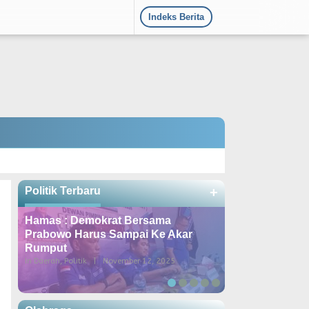
Indeks Berita
Politik Terbaru
+
Hamas : Demokrat Bersama
DPD Demokrat
Prabowo Harus Sampai Ke Akar
Konsolidasi k
Rumput
Dipimpin Lang
In Daerah, Politik
|
November 12, 2025
In Berita, Daerah, Poli