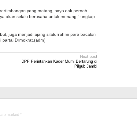
eh pertimbangan yang matang, sayo dak pernah
saya akan selalu berusaha untuk menang,” ungkap
but, juga menjadi ajang silaturrahmi para bacalon
i partai Drmokrat.(adm)
Next post
DPP Perintahkan Kader Murni Bertarung di
Pilgub Jambi
s are marked
*