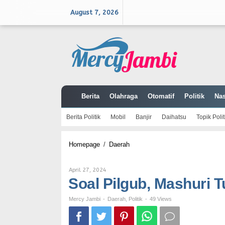
Skip
to
August 7, 2026
content
Berita
Olahraga
Otomatif
Politik
Nas
Berita Politik
Mobil
Banjir
Daihatsu
Topik Polit
Soal
Homepage
/
Daerah
Pilgub,
Mashuri
Tunggu
By
April 27, 2024
Hasil
Mercy
Soal Pilgub, Mashuri 
Survey
Jambi
Mercy Jambi
-
Daerah
,
Politik
-
49 Views