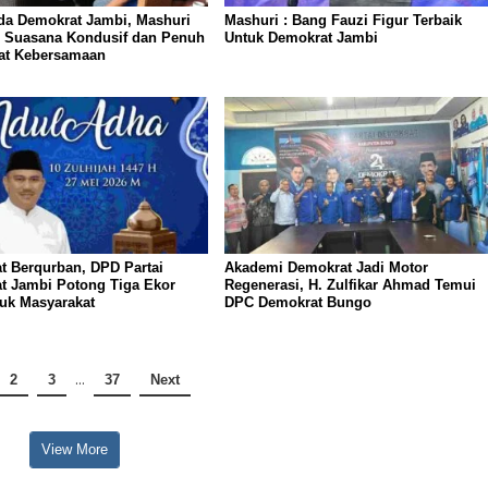
da Demokrat Jambi, Mashuri
Mashuri : Bang Fauzi Figur Terbaik
n Suasana Kondusif dan Penuh
Untuk Demokrat Jambi
t Kebersamaan
t Berqurban, DPD Partai
Akademi Demokrat Jadi Motor
t Jambi Potong Tiga Ekor
Regenerasi, H. Zulfikar Ahmad Temui
tuk Masyarakat
DPC Demokrat Bungo
2
3
…
37
Next
View More