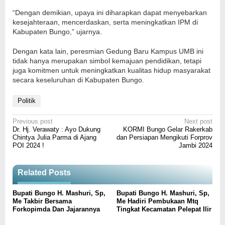
“Dengan demikian, upaya ini diharapkan dapat menyebarkan
kesejahteraan, mencerdaskan, serta meningkatkan IPM di
Kabupaten Bungo,” ujarnya.
Dengan kata lain, peresmian Gedung Baru Kampus UMB ini
tidak hanya merupakan simbol kemajuan pendidikan, tetapi
juga komitmen untuk meningkatkan kualitas hidup masyarakat
secara keseluruhan di Kabupaten Bungo.
Politik
Post
Previous post
Next post
Dr. Hj. Verawaty : Ayo Dukung
KORMI Bungo Gelar Rakerkab
navigation
Chintya Julia Parma di Ajang
dan Persiapan Mengikuti Forprov
POI 2024 !
Jambi 2024
Related Posts
Bupati Bungo H. Mashuri, Sp,
Bupati Bungo H. Mashuri, Sp,
Me Takbir Bersama
Me Hadiri Pembukaan Mtq
Forkopimda Dan Jajarannya
Tingkat Kecamatan Pelepat Ilir