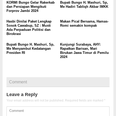
KORMI Bungo Gelar Rakerkab
Bupati Bungo H. Mashuri, Sp,
dan Persiapan Mengikuti
Me Hadiri Tabliqh Akbar IMKK
Forprov Jambi 2024
Hasbi Dinilai Paket Lengkap
Makan Pical Bersama, Hamas-
Sosok Cawabup, SZ : Musti
Romi semakin kompak
Ada Perpaduan Politisi dan
Birokrasi
Bupati Bungo H. Mashuri, Sp,
Kunjungi Surabaya, AHY:
Me Menyambut Kedatangan
Rapatkan Barisan, Mari
Presiden RI
Birukan Jawa Timur di Pemilu
2024
Comment
Leave a Reply
Your email address will not be published.
Required fields are marked
*