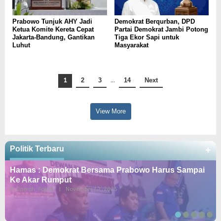
Prabowo Tunjuk AHY Jadi
Demokrat Berqurban, DPD
Ketua Komite Kereta Cepat
Partai Demokrat Jambi Potong
Jakarta-Bandung, Gantikan
Tiga Ekor Sapi untuk
Luhut
Masyarakat
1
2
3
…
14
Next
View More
Politik Terbaru
+
Hamas : Demokrat Bersama Prabowo Harus Sampai
Ke Akar Rumput
In Daerah, Politik
|
November 12, 2025