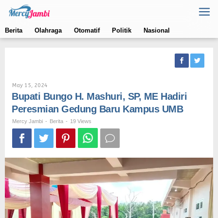
Skip
to
content
Berita
Olahraga
Otomatif
Politik
Nasional
By
May 15, 2024
Mercy
Bupati Bungo H. Mashuri, SP, ME Hadiri
Jambi
Peresmian Gedung Baru Kampus UMB
Mercy Jambi
-
Berita
-
19 Views