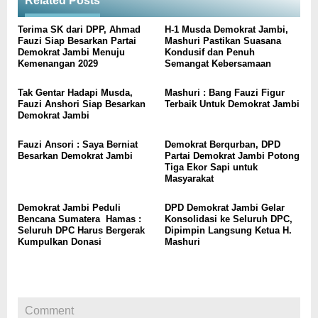
Related Posts
Terima SK dari DPP, Ahmad
H-1 Musda Demokrat Jambi,
Fauzi Siap Besarkan Partai
Mashuri Pastikan Suasana
Demokrat Jambi Menuju
Kondusif dan Penuh
Kemenangan 2029
Semangat Kebersamaan
Tak Gentar Hadapi Musda,
Mashuri : Bang Fauzi Figur
Fauzi Anshori Siap Besarkan
Terbaik Untuk Demokrat Jambi
Demokrat Jambi
Fauzi Ansori : Saya Berniat
Demokrat Berqurban, DPD
Besarkan Demokrat Jambi
Partai Demokrat Jambi Potong
Tiga Ekor Sapi untuk
Masyarakat
Demokrat Jambi Peduli
DPD Demokrat Jambi Gelar
Bencana Sumatera Hamas :
Konsolidasi ke Seluruh DPC,
Seluruh DPC Harus Bergerak
Dipimpin Langsung Ketua H.
Kumpulkan Donasi
Mashuri
Comment