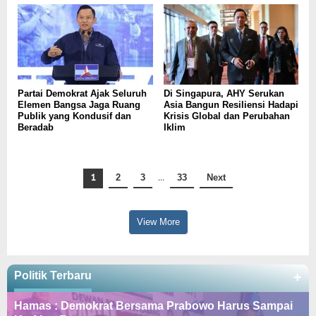
Partai Demokrat Ajak Seluruh
Di Singapura, AHY Serukan
Elemen Bangsa Jaga Ruang
Asia Bangun Resiliensi Hadapi
Publik yang Kondusif dan
Krisis Global dan Perubahan
Beradab
Iklim
1
2
3
…
33
Next
View More
Politik Terbaru
+
Hamas : Demokrat Bersama Prabowo Harus Sampai