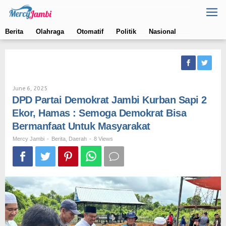
Skip
to
content
Berita
Olahraga
Otomatif
Politik
Nasional
By
June 6, 2025
Mercy
DPD Partai Demokrat Jambi Kurban Sapi 2
Jambi
Ekor, Hamas : Semoga Demokrat Bisa
Bermanfaat Untuk Masyarakat
Mercy Jambi
-
Berita
,
Daerah
-
8 Views