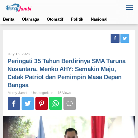
Skip
to
content
Berita
Olahraga
Otomatif
Politik
Nasional
By
July 16, 2025
Mercy
Peringati 35 Tahun Berdirinya SMA Taruna
Jambi
Nusantara, Menko AHY: Semakin Maju,
Cetak Patriot dan Pemimpin Masa Depan
Bangsa
Mercy Jambi
-
Uncategorized
-
15 Views