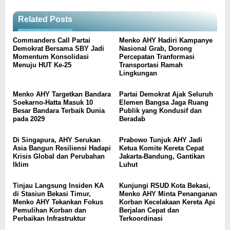
Related Posts
Commanders Call Partai
Menko AHY Hadiri Kampanye
Demokrat Bersama SBY Jadi
Nasional Grab, Dorong
Momentum Konsolidasi
Percepatan Tranformasi
Menuju HUT Ke-25
Transportasi Ramah
Lingkungan
Menko AHY Targetkan Bandara
Partai Demokrat Ajak Seluruh
Soekarno-Hatta Masuk 10
Elemen Bangsa Jaga Ruang
Besar Bandara Terbaik Dunia
Publik yang Kondusif dan
pada 2029
Beradab
Di Singapura, AHY Serukan
Prabowo Tunjuk AHY Jadi
Asia Bangun Resiliensi Hadapi
Ketua Komite Kereta Cepat
Krisis Global dan Perubahan
Jakarta-Bandung, Gantikan
Iklim
Luhut
Tinjau Langsung Insiden KA
Kunjungi RSUD Kota Bekasi,
di Stasiun Bekasi Timur,
Menko AHY Minta Penanganan
Menko AHY Tekankan Fokus
Korban Kecelakaan Kereta Api
Pemulihan Korban dan
Berjalan Cepat dan
Perbaikan Infrastruktur
Terkoordinasi