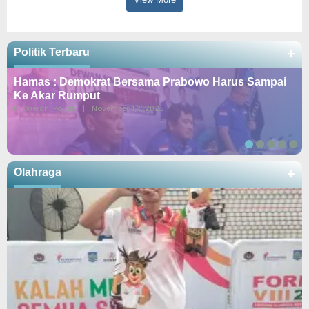
Politik Terbaru
+
Hamas : Demokrat Bersama Prabowo Harus Sampai
Ke Akar Rumput
In Daerah, Politik
|
November 12, 2025
Olahraga
+