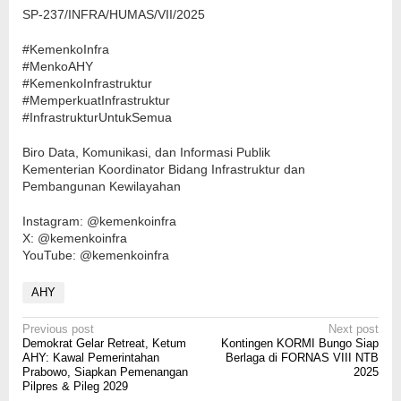
SP-237/INFRA/HUMAS/VII/2025
#KemenkoInfra
#MenkoAHY
#KemenkoInfrastruktur
#MemperkuatInfrastruktur
#InfrastrukturUntukSemua
Biro Data, Komunikasi, dan Informasi Publik
Kementerian Koordinator Bidang Infrastruktur dan
Pembangunan Kewilayahan
Instagram: @kemenkoinfra
X: @kemenkoinfra
YouTube: @kemenkoinfra
AHY
Post
Previous post
Next post
Demokrat Gelar Retreat, Ketum
Kontingen KORMI Bungo Siap
navigation
AHY: Kawal Pemerintahan
Berlaga di FORNAS VIII NTB
Prabowo, Siapkan Pemenangan
2025
Pilpres & Pileg 2029