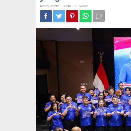
Politik
Mercy Jambi
-
Berita
-
19 Views
yang
Inklusif
dan
Merawat
Kebangsaan