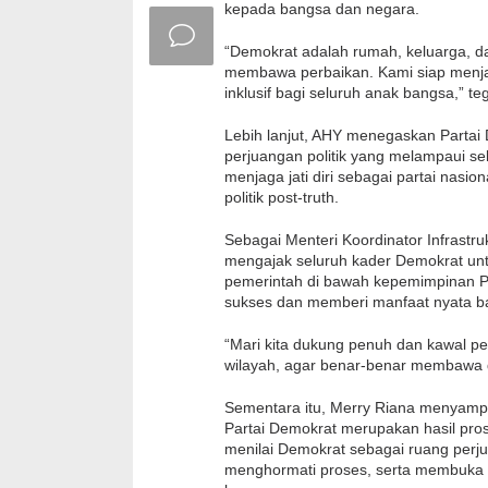
kepada bangsa dan negara.
“Demokrat adalah rumah, keluarga, da
membawa perbaikan. Kami siap menj
inklusif bagi seluruh anak bangsa,” te
Lebih lanjut, AHY menegaskan Parta
perjuangan politik yang melampaui seka
menjaga jati diri sebagai partai nasion
politik post-truth.
Sebagai Menteri Koordinator Infrast
mengajak seluruh kader Demokrat un
pemerintah di bawah kepemimpinan 
sukses dan memberi manfaat nyata ba
“Mari kita dukung penuh dan kawal pe
wilayah, agar benar-benar membawa da
Sementara itu, Merry Riana menyam
Partai Demokrat merupakan hasil pros
menilai Demokrat sebagai ruang perj
menghormati proses, serta membuka r