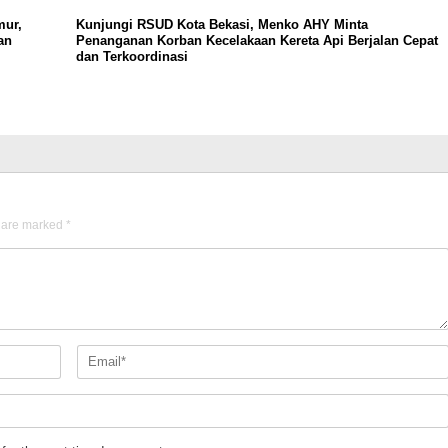
mur,
Kunjungi RSUD Kota Bekasi, Menko AHY Minta
an
Penanganan Korban Kecelakaan Kereta Api Berjalan Cepat
dan Terkoordinasi
s are marked
*