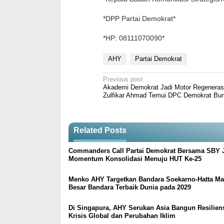
*DPP Partai Demokrat*
*HP: 08111070090*
AHY
Partai Demokrat
Post
Previous post
Akademi Demokrat Jadi Motor Regenerasi
navigation
Zulfikar Ahmad Temui DPC Demokrat Bu
Related Posts
Commanders Call Partai Demokrat Bersama SBY 
Momentum Konsolidasi Menuju HUT Ke-25
Menko AHY Targetkan Bandara Soekarno-Hatta Ma
Besar Bandara Terbaik Dunia pada 2029
Di Singapura, AHY Serukan Asia Bangun Resilien
Krisis Global dan Perubahan Iklim