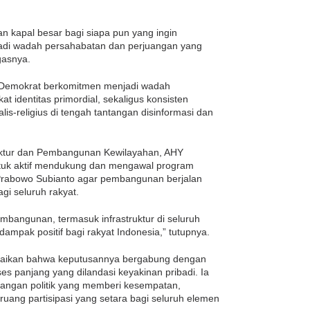
n kapal besar bagi siapa pun yang ingin
adi wadah persahabatan dan perjuangan yang
gasnya.
i Demokrat berkomitmen menjadi wadah
t identitas primordial, sekaligus konsisten
alis-religius di tengah tantangan disinformasi dan
ruktur dan Pembangunan Kewilayahan, AHY
tuk aktif mendukung dan mengawal program
Prabowo Subianto agar pembangunan berjalan
gi seluruh rakyat.
mbangunan, termasuk infrastruktur di seluruh
mpak positif bagi rakyat Indonesia,” tutupnya.
paikan bahwa keputusannya bergabung dengan
es panjang yang dilandasi keyakinan pribadi. Ia
uangan politik yang memberi kesempatan,
uang partisipasi yang setara bagi seluruh elemen