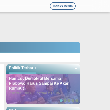
Indeks Berita
Politik Terbaru
+
Hamas : Demokrat Bersama
DPD Demokrat
Prabowo Harus Sampai Ke Akar
Konsolidasi k
Rumput
Dipimpin Lang
In Daerah, Politik
|
November 12, 2025
In Berita, Daerah, Poli