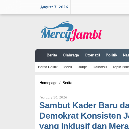
Skip
to
August 7, 2026
content
Berita
Olahraga
Otomatif
Politik
Nas
Berita Politik
Mobil
Banjir
Daihatsu
Topik Polit
Sambut
Homepage
/
Berita
Kader
Baru
dari
By
February 10, 2026
Komunitas
Mercy
Sambut Kader Baru da
Tionghoa,
Jambi
Demokrat
Demokrat Konsisten Ja
Konsisten
Jadi
yang Inklusif dan Me
Wadah
Perjuangan