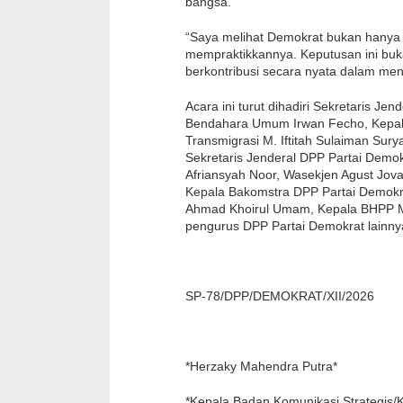
bangsa.
“Saya melihat Demokrat bukan hanya be
mempraktikkannya. Keputusan ini buka
berkontribusi secara nyata dalam meng
Acara ini turut dihadiri Sekretaris J
Bendahara Umum Irwan Fecho, Kepala
Transmigrasi M. Iftitah Sulaiman Sur
Sekretaris Jenderal DPP Partai Demok
Afriansyah Noor, Wasekjen Agust Jovan
Kepala Bakomstra DPP Partai Demokr
Ahmad Khoirul Umam, Kepala BHPP Mu
pengurus DPP Partai Demokrat lainny
SP-78/DPP/DEMOKRAT/XII/2026
*Herzaky Mahendra Putra*
*Kepala Badan Komunikasi Strategis/K