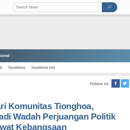
ional
ik
Sepakbola
Sepakbola Kita
Follow Us
ri Komunitas Tionghoa,
di Wadah Perjuangan Politik
rawat Kebangsaan