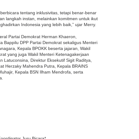
rbicara tentang inklusivitas, tetapi benar-benar
n langkah instan, melainkan komitmen untuk ikut
hadirkan Indonesia yang lebih baik,” ujar Merry.
enderal Partai Demokrat Herman Khaeron,
 Bappilu DPP Partai Demokrat sekaligus Menteri
yanagara, Kepala BPOKK beserta jajaran, Wakil
rat yang juga Wakil Menteri Ketenagakerjaan
 Latuconsina, Direktur Eksekutif Sigit Raditya,
at Herzaky Mahendra Putra, Kepala BRAINS
hajir, Kepala BSN Ilham Mendrofa, serta
a.
oordinator Juru Bicara*