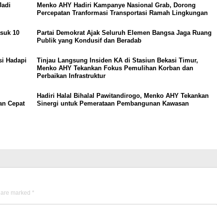
Jadi
Menko AHY Hadiri Kampanye Nasional Grab, Dorong
Percepatan Tranformasi Transportasi Ramah Lingkungan
suk 10
Partai Demokrat Ajak Seluruh Elemen Bangsa Jaga Ruang
Publik yang Kondusif dan Beradab
si Hadapi
Tinjau Langsung Insiden KA di Stasiun Bekasi Timur,
Menko AHY Tekankan Fokus Pemulihan Korban dan
Perbaikan Infrastruktur
Hadiri Halal Bihalal Pawitandirogo, Menko AHY Tekankan
an Cepat
Sinergi untuk Pemerataan Pembangunan Kawasan
s are marked
*