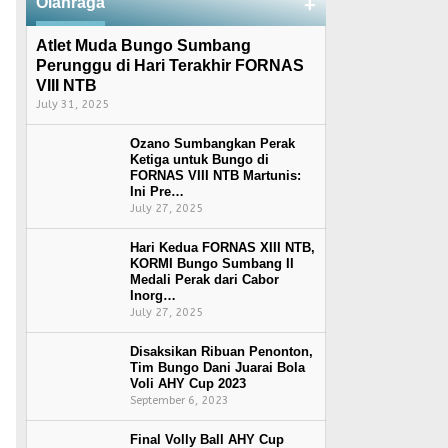
Olahraga
+
Atlet Muda Bungo Sumbang
Perunggu di Hari Terakhir FORNAS
VIII NTB
July 31, 2025
Ozano Sumbangkan Perak
Ketiga untuk Bungo di
FORNAS VIII NTB Martunis:
Ini Pre…
July 27, 2025
Hari Kedua FORNAS XIII NTB,
KORMI Bungo Sumbang II
Medali Perak dari Cabor
Inorg…
July 27, 2025
Disaksikan Ribuan Penonton,
Tim Bungo Dani Juarai Bola
Voli AHY Cup 2023
September 6, 2023
Final Volly Ball AHY Cup