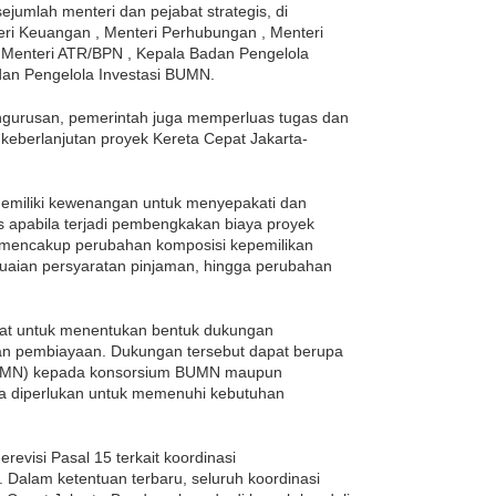
 sejumlah menteri dan pejabat strategis, di
eri Keuangan , Menteri Perhubungan , Menteri
 , Menteri ATR/BPN , Kepala Badan Pengelola
dan Pengelola Investasi BUMN.
ngurusan, pemerintah juga memperluas tugas dan
eberlanjutan proyek Kereta Cepat Jakarta-
memiliki kewenangan untuk menyepakati dan
s apabila terjadi pembengkakan biaya proyek
t mencakup perubahan komposisi kepemilikan
aian persyaratan pinjaman, hingga perubahan
ndat untuk menentukan bentuk dukungan
an pembiayaan. Dukungan tersebut dapat berupa
(PMN) kepada konsorsium BUMN maupun
la diperlukan untuk memenuhi kebutuhan
evisi Pasal 15 terkait koordinasi
 Dalam ketentuan terbaru, seluruh koordinasi