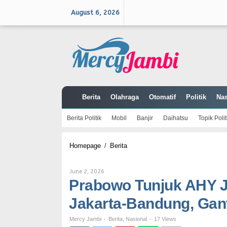
Skip
to
August 6, 2026
content
Berita
Olahraga
Otomatif
Politik
Nas
Berita Politik
Mobil
Banjir
Daihatsu
Topik Polit
Prabowo
Homepage
/
Berita
Tunjuk
AHY
Jadi
By
June 2, 2026
Ketua
Mercy
Prabowo Tunjuk AHY J
Komite
Jambi
Kereta
Jakarta-Bandung, Gan
Cepat
Jakarta-
Bandung,
Mercy Jambi
-
Berita
,
Nasional
-
17 Views
Gantikan