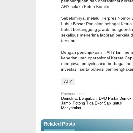
pembangunan dan operasional Kereta
AHY selaku Ketua Komite.
Sebelumnya, melalui Perpres Nomor 
Luhut Binsar Panjaitan sebagai Ketua
Luhut bertanggung jawab mengoordi
sekaligus menerima laporan berkala
tersebut.
Dengan penunjukan ini, AHY kini me
keberlanjutan operasional Kereta Ce
mengawal penyelesaian berbagai tan
investasi, serta potensi pembengkaka
AHY
Post
Previous post
Demokrat Berqurban, DPD Partai Demokr
navigation
Jambi Potong Tiga Ekor Sapi untuk
Masyarakat
Related Posts