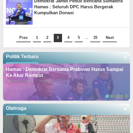
Demokrat Jambi Peduli Bencana Sumatera
Hamas : Seluruh DPC Harus Bergerak
Kumpulkan Donasi
Prev
1
2
3
4
5
…
35
Next
Politik Terbaru
+
Hamas : Demokrat Bersama Prabowo Harus Sampai
Ke Akar Rumput
In Daerah, Politik
|
November 12, 2025
Olahraga
+