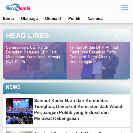
Skip
to
content
Berita
Olahraga
Otomatif
Politik
Nasional
HEAD LINES
Terima SK dari DPP, Ahmad
H-1 Musda Demokrat Jambi,
adi
Fauzi Siap Besarkan Partai
Mashuri Pastikan Suasana
nuju
Demokrat Jambi Menuju
Kondusif dan Penuh Semanga
Kemenangan 2029
Kebersamaan
NEWS
Mercy
Sambut Kader Baru dari Komunitas
Jambi
Tionghoa, Demokrat Konsisten Jadi Wadah
Perjuangan Politik yang Inklusif dan
Merawat Kebangsaan