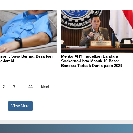
sori : Saya Berniat Besarkan
Menko AHY Targetkan Bandara
t Jambi
Soekarno-Hatta Masuk 10 Besar
Bandara Terbaik Dunia pada 2029
2
3
…
44
Next
View More