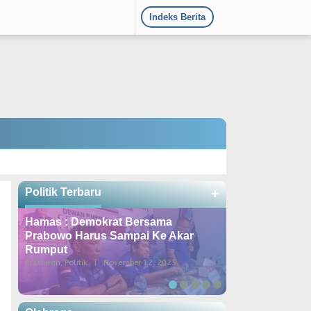
Indeks Berita
Politik Terbaru
+
Hamas : Demokrat Bersama
DPD Demokrat
Prabowo Harus Sampai Ke Akar
Konsolidasi k
Rumput
Dipimpin Lang
In Daerah, Politik
|
November 12, 2025
In Berita, Daerah, Poli