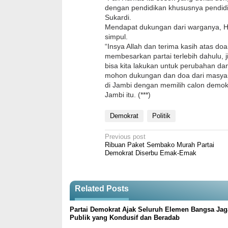
dengan pendidikan khususnya pendidi
Sukardi.
Mendapat dukungan dari warganya, 
simpul.
“Insya Allah dan terima kasih atas do
membesarkan partai terlebih dahulu, j
bisa kita lakukan untuk perubahan da
mohon dukungan dan doa dari masyar
di Jambi dengan memilih calon demokr
Jambi itu. (***)
Demokrat
Politik
Post
Previous post
Ribuan Paket Sembako Murah Partai
navigation
Demokrat Diserbu Emak-Emak
Related Posts
Partai Demokrat Ajak Seluruh Elemen Bangsa Ja
Publik yang Kondusif dan Beradab