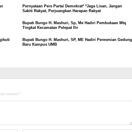
tan
Pernyataan Pers Partai Demokrat* *Jaga Lisan, Jangan
Sakiti Rakyat, Perjuangkan Harapan Rakyat
Bupati Bungo H. Mashuri, Sp, Me Hadiri Pembukaan Mtq
Tingkat Kecamatan Pelepat Ilir
ikuti
Bupati Bungo H. Mashuri, SP, ME Hadiri Peresmian Gedun
Baru Kampus UMB
s are marked
*