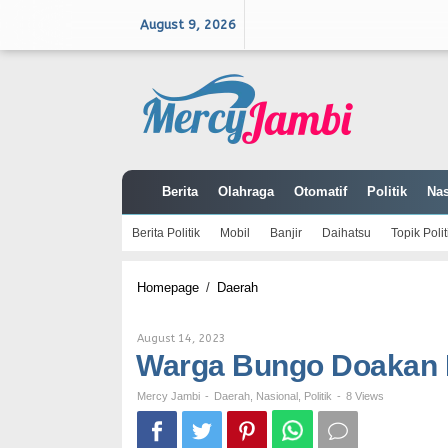
Skip
to
August 9, 2026
content
Berita
Olahraga
Otomatif
Politik
Nas
Berita Politik
Mobil
Banjir
Daihatsu
Topik Polit
Warga
Homepage
/
Daerah
Bungo
Doakan
Mashuri
By
August 14, 2023
Jadi
Mercy
Warga Bungo Doakan 
Gubernur
Jambi
Mercy Jambi
-
Daerah
,
Nasional
,
Politik
-
8 Views