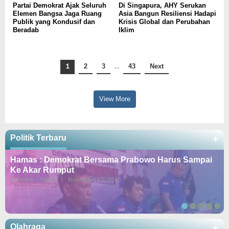
Partai Demokrat Ajak Seluruh
Di Singapura, AHY Serukan
Elemen Bangsa Jaga Ruang
Asia Bangun Resiliensi Hadapi
Publik yang Kondusif dan
Krisis Global dan Perubahan
Beradab
Iklim
1
2
3
…
43
Next
View More
Politik Terbaru
+
Hamas : Demokrat Bersama Prabowo Harus Sampai
Ke Akar Rumput
In Daerah, Politik
|
November 12, 2025
Olahraga
+