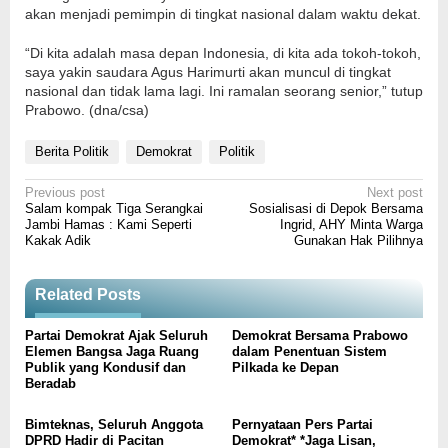
akan menjadi pemimpin di tingkat nasional dalam waktu dekat.
“Di kita adalah masa depan Indonesia, di kita ada tokoh-tokoh,
saya yakin saudara Agus Harimurti akan muncul di tingkat
nasional dan tidak lama lagi. Ini ramalan seorang senior,” tutup
Prabowo. (dna/csa)
Berita Politik
Demokrat
Politik
Post
Previous post
Next post
Salam kompak Tiga Serangkai
Sosialisasi di Depok Bersama
navigation
Jambi Hamas : Kami Seperti
Ingrid, AHY Minta Warga
Kakak Adik
Gunakan Hak Pilihnya
Related Posts
Partai Demokrat Ajak Seluruh
Demokrat Bersama Prabowo
Elemen Bangsa Jaga Ruang
dalam Penentuan Sistem
Publik yang Kondusif dan
Pilkada ke Depan
Beradab
Bimteknas, Seluruh Anggota
Pernyataan Pers Partai
DPRD Hadir di Pacitan
Demokrat* *Jaga Lisan,