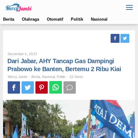
Skip
to
content
Berita
Olahraga
Otomatif
Politik
Nasional
By
December 4, 2023
Mercy
Dari Jabar, AHY Tancap Gas Dampingi
Jambi
Prabowo ke Banten, Bertemu 2 Ribu Kiai
Mercy Jambi
-
Berita
,
Nasional
,
Politik
-
22 Views