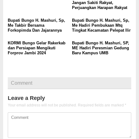
Jangan Sakiti Rakyat,
Perjuangkan Harapan Rakyat
Bupati Bungo H. Mashuri, Sp,
Bupati Bungo H. Mashuri, Sp,
Me Takbir Bersama
Me Hadiri Pembukaan Mtq
Forkopimda Dan Jajarannya
Tingkat Kecamatan Pelepat Ilir
KORMI Bungo Gelar Rakerkab
Bupati Bungo H. Mashuri, SP,
dan Persiapan Mengikuti
ME Hadiri Peresmian Gedung
Forprov Jambi 2024
Baru Kampus UMB
Comment
Leave a Reply
Your email address will not be published.
Required fields are marked
*